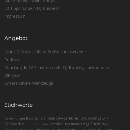
Musik für Hochzeits-Partys
23 Tipps für dein DJ-Business
Impressum
Angebot
Gratis E-Book: Höhere Preise durchsetzen
Podcast
Coaching: In 12 Schritten mehr DJ-Bookings bekommen
VIP Liste
Unsere Online-Werkzeuge
Stichworte
DJ-
DJ-Agenturen
DJ-Bookings
Bewertungen
Bodo Schäfer
Club
Webseite
Facebook
Empfehlungsmarketing
Empfehlungen
Facebook-Werbung
Fluch des Wissens
Frankfurt
günstige DJs
Hauptberuf