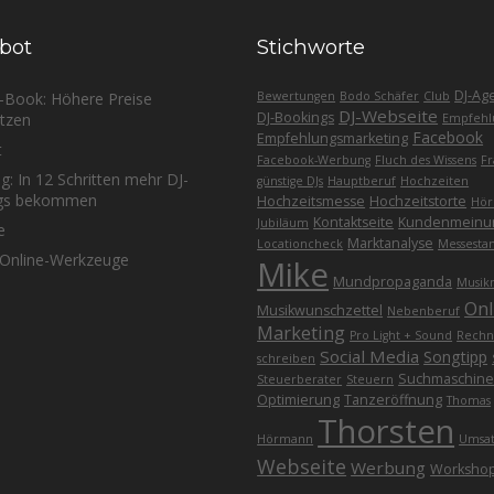
bot
Stichworte
DJ-Ag
E-Book: Höhere Preise
Bewertungen
Bodo Schäfer
Club
DJ-Webseite
DJ-Bookings
tzen
Empfehl
Facebook
Empfehlungsmarketing
t
Facebook-Werbung
Fluch des Wissens
Fr
g: In 12 Schritten mehr DJ-
günstige DJs
Hauptberuf
Hochzeiten
gs bekommen
Hochzeitsmesse
Hochzeitstorte
Hör
Kontaktseite
Kundenmeinu
Jubiläum
e
Marktanalyse
Locationcheck
Messesta
Online-Werkzeuge
Mike
Mundpropaganda
Musik
Onl
Musikwunschzettel
Nebenberuf
Marketing
Pro Light + Sound
Rechn
Social Media
Songtipp
schreiben
Suchmaschine
Steuerberater
Steuern
Optimierung
Tanzeröffnung
Thomas
Thorsten
Hörmann
Umsat
Webseite
Werbung
Worksho