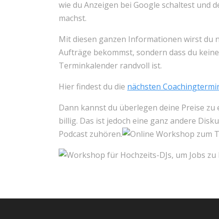
wie du Anzeigen bei Google schaltest und 
machst.
Mit diesen ganzen Informationen wirst du 
Aufträge bekommst, sondern dass du keine
Terminkalender randvoll ist.
Hier findest du die
nächsten Coachingtermi
Dann kannst du überlegen deine Preise zu e
billig. Das ist jedoch eine ganz andere Di
Podcast zuhören.