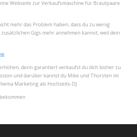
deine Webseite zur Verkaufsmaschine für Brautpaare
nicht mehr das Problem haben, dass du zu wenig
 zusätzlichen Gigs mehr annehmen kannst, weil dein
ne
.
rhöhen, denn garantiert verkaufst du dich bisher zu
skussion und darüber kannst du Mike und Thorsten im