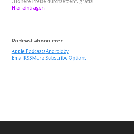
„Höhere Preise durchsetzen“, gratis!
Hier eintragen
Podcast abonnieren
Apple Podcasts
Android
by
Email
RSS
More Subscribe Options