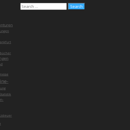
enturen
ungen
ankfurt
bücher
ngen
nd
messe
ine-
ung
Statistik
n-
zsteuer
p