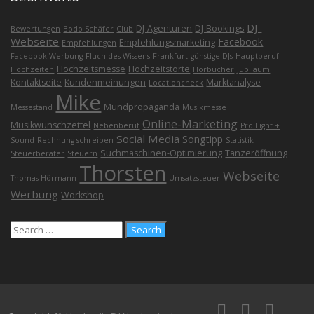
DJ-
DJ-Agenturen
DJ-Bookings
Bewertungen
Bodo Schäfer
Club
Webseite
Facebook
Empfehlungsmarketing
Empfehlungen
Facebook-Werbung
Fluch des Wissens
Frankfurt
günstige DJs
Hauptberuf
Hochzeitsmesse
Hochzeitstorte
Hochzeiten
Hörbücher
Jubiläum
Kontaktseite
Kundenmeinungen
Marktanalyse
Locationcheck
Mike
Mundpropaganda
Messestand
Musikmesse
Online-Marketing
Musikwunschzettel
Nebenberuf
Pro Light +
Social Media
Songtipp
Sound
Rechnung schreiben
Statistik
Suchmaschinen-Optimierung
Tanzeröffnung
Steuerberater
Steuern
Thorsten
Webseite
Thomas Hörmann
Umsatzsteuer
Werbung
Workshop