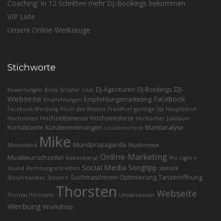
Coaching: In 12 Schritten mehr DJ-Bookings bekommen
VIP Liste
Unsere Online-Werkzeuge
Stichworte
DJ-
DJ-Agenturen
DJ-Bookings
Bewertungen
Bodo Schäfer
Club
Webseite
Facebook
Empfehlungsmarketing
Empfehlungen
Facebook-Werbung
Fluch des Wissens
Frankfurt
günstige DJs
Hauptberuf
Hochzeitsmesse
Hochzeitstorte
Hochzeiten
Hörbücher
Jubiläum
Kontaktseite
Kundenmeinungen
Marktanalyse
Locationcheck
Mike
Mundpropaganda
Messestand
Musikmesse
Online-Marketing
Musikwunschzettel
Nebenberuf
Pro Light +
Social Media
Songtipp
Sound
Rechnung schreiben
Statistik
Suchmaschinen-Optimierung
Tanzeröffnung
Steuerberater
Steuern
Thorsten
Webseite
Thomas Hörmann
Umsatzsteuer
Werbung
Workshop