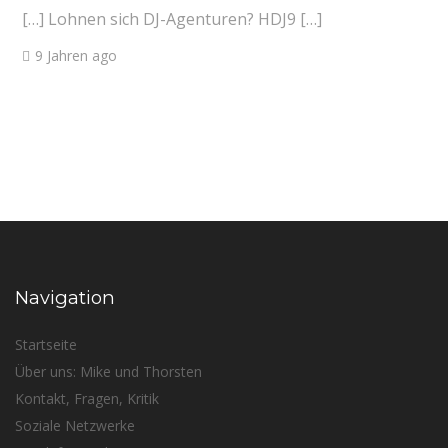
[…] Lohnen sich DJ-Agenturen? HDJ9 […]
9 Jahren ago
Navigation
Startseite
Über uns: Mike und Thorsten
Kontakt, Fragen, Kritik
Soziale Netzwerke