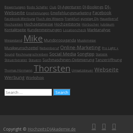
DJ-
DJ-Agenturen
DJ-Bookings
Bewertungen
Bodo Schäfer
Club
Webseite
Facebook
Empfehlungsmarketing
Empfehlungen
Facebook-Werbung
Fluch des Wissens
Frankfurt
günstige DJs
Hauptberuf
Hochzeitsmesse
Hochzeitstorte
Hochzeiten
Hörbücher
Jubiläum
Kontaktseite
Kundenmeinungen
Marktanalyse
Locationcheck
Mike
Mundpropaganda
Messestand
Musikmesse
Online-Marketing
Musikwunschzettel
Nebenberuf
Pro Light +
Social Media
Songtipp
Sound
Rechnung schreiben
Statistik
Suchmaschinen-Optimierung
Tanzeröffnung
Steuerberater
Steuern
Thorsten
Webseite
Thomas Hörmann
Umsatzsteuer
Werbung
Workshop
Copyright ©
HochzeitsDJAkademie.de