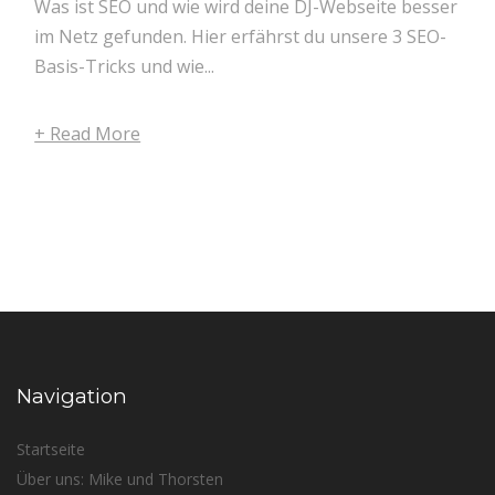
Was ist SEO und wie wird deine DJ-Webseite besser
im Netz gefunden. Hier erfährst du unsere 3 SEO-
Basis-Tricks und wie...
+ Read More
Navigation
Startseite
Über uns: Mike und Thorsten