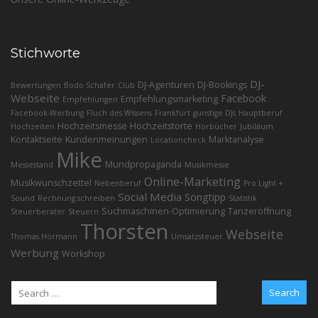
Stichworte
DJ-
DJ-Agenturen
DJ-Bookings
Bewertungen
Bodo Schäfer
Club
Webseite
Facebook
Empfehlungsmarketing
Empfehlungen
Facebook-Werbung
Fluch des Wissens
Frankfurt
günstige DJs
Hauptberuf
Hochzeitsmesse
Hochzeitstorte
Hochzeiten
Hörbücher
Jubiläum
Kontaktseite
Kundenmeinungen
Marktanalyse
Locationcheck
Mike
Mundpropaganda
Messestand
Musikmesse
Online-Marketing
Musikwunschzettel
Nebenberuf
Pro Light +
Social Media
Songtipp
Sound
Rechnung schreiben
Statistik
Suchmaschinen-Optimierung
Tanzeröffnung
Steuerberater
Steuern
Thorsten
Webseite
Thomas Hörmann
Umsatzsteuer
Werbung
Workshop